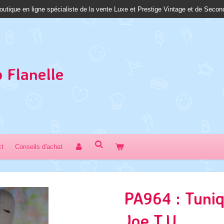
outique en ligne spécialiste de la vente Luxe et Prestige Vintage et de Seco
 Fl
anelle
ct
Conseils d'achat
PA964 : Tuniq
Joe T.U