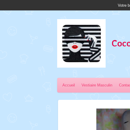
Votre b
Passer
au
contenu
principal
Coco
Accueil
Vestiaire Masculin
Conta