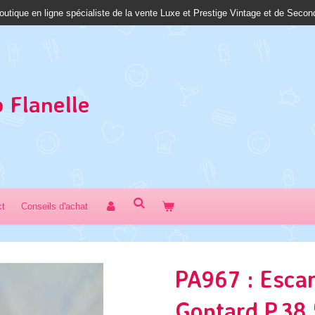
outique en ligne spécialiste de la vente Luxe et Prestige Vintage et de Seco
 Fl
anelle
ct
Conseils d'achat
PA967 : Esca
Gontard P.38,