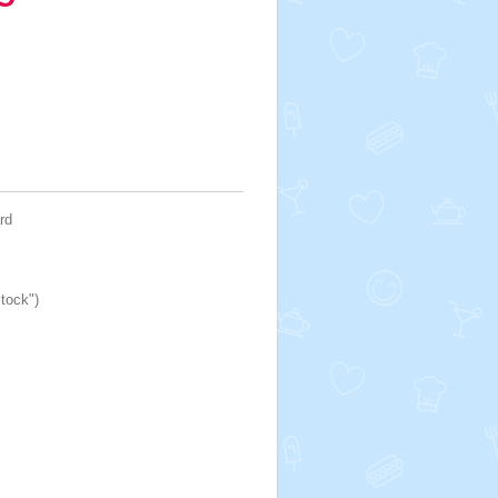
rd
stock")