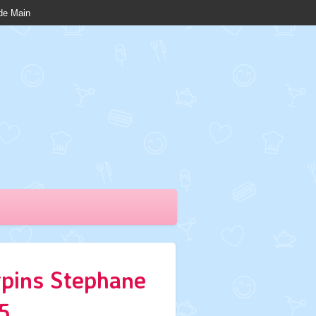
nde Main
rpins Stephane
5