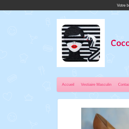
Votre b
Passer
au
contenu
principal
Coco
Accueil
Vestiaire Masculin
Conta