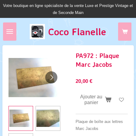
Votre boutique en ligne spécialiste de la vente Luxe et Prestige Vintage et
Passer
de Seconde Main
au
contenu
principal
Coco Fl
anelle
PA972 : Plaque
Marc Jacobs
20,00 €
Ajouter au
panier
Plaque de boîte aux lettres
Marc Jacobs