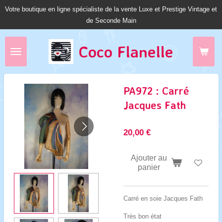
Votre boutique en ligne spécialiste de la vente Luxe et Prestige Vintage et
Passer
de Seconde Main
au
contenu
principal
Coco Fl
anelle
PA972 : Carré
Jacques Fath
20,00 €
Ajouter au
panier
Carré en soie Jacques Fath
Très bon état