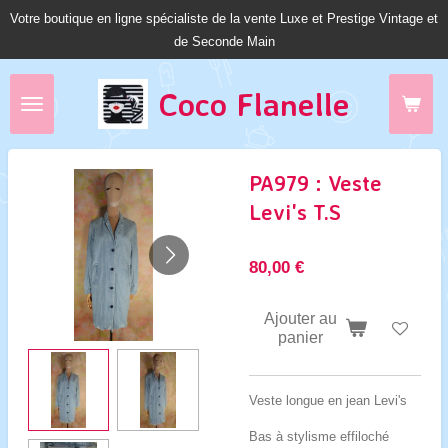
Votre boutique en ligne spécialiste de la vente Luxe et Prestige Vintage et
Passer
de Seconde Main
au
contenu
principal
Coco Fl
anelle
PA979 : Veste
Levi's T.S
80,00 €
Ajouter au
panier
Veste longue en jean Levi's
Bas à stylisme effiloché