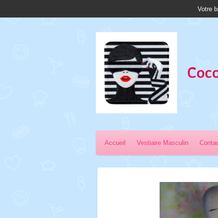
Votre b
Passer
au
contenu
principal
Coco
Accueil
Vestiaire Masculin
Conta