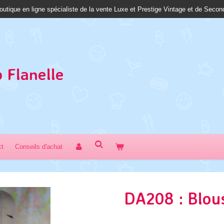
outique en ligne spécialiste de la vente Luxe et Prestige Vintage et de Seco
 Fl
anelle
ct
Conseils d'achat
DA208 : Blou