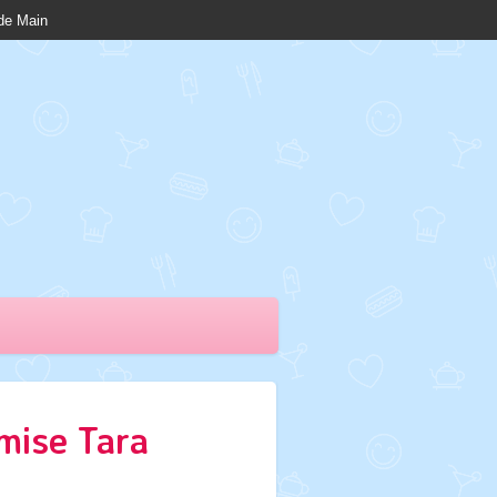
nde Main
mise Tara