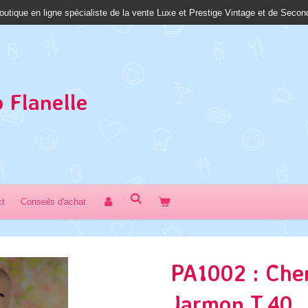
outique en ligne spécialiste de la vente Luxe et Prestige Vintage et de Seco
 Fl
anelle
ct
Conseils d'achat
PA1002 : Che
Jarmon T.40