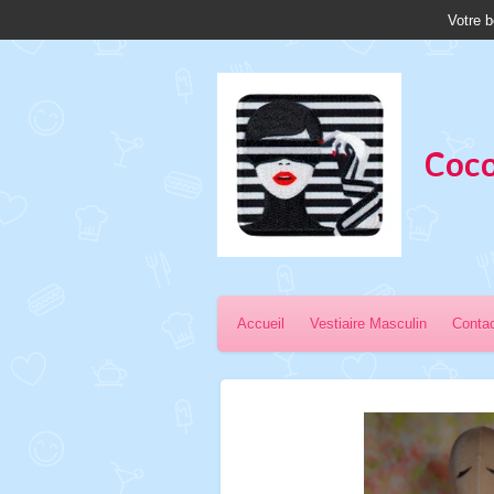
Votre b
Passer
au
contenu
principal
Coco
Accueil
Vestiaire Masculin
Conta