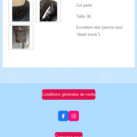
Col perlé
Taille 36
Excellent état (article neuf
"dead stock")
Conditions générales de vente
F
I
a
n
c
s
e
t
b
a