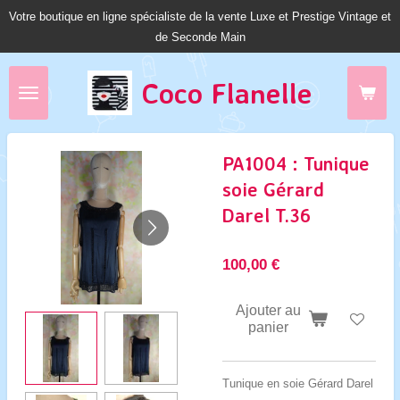
Votre boutique en ligne spécialiste de la vente Luxe et Prestige Vintage et
Passer
de Seconde Main
au
contenu
principal
Coco Fl
anelle
PA1004 : Tunique
soie Gérard
Darel T.36
100,00 €
Ajouter au
panier
Tunique en soie Gérard Darel