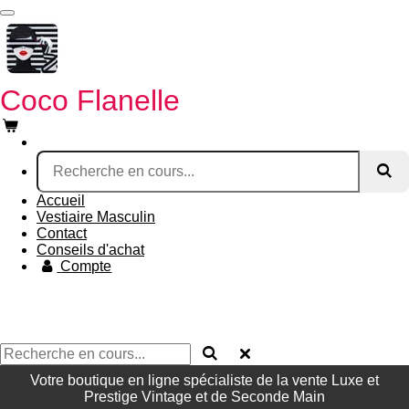
Passer
au
contenu
principal
Coco Fl
anelle
Accueil
Vestiaire Masculin
Contact
Conseils d'achat
Compte
Votre boutique en ligne spécialiste de la vente Luxe et
Prestige Vintage et de Seconde Main