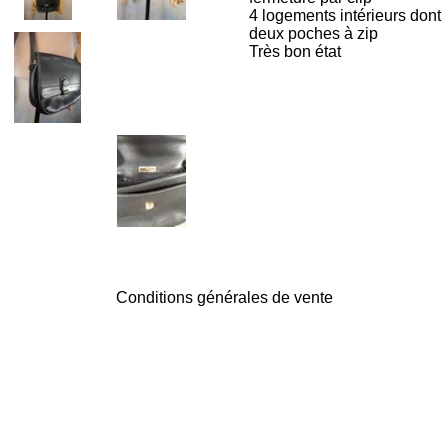
4 logements intérieurs dont
deux poches à zip
Très bon état
Conditions générales de vente
F
I
a
n
c
s