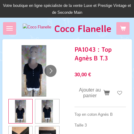
Votre boutique en ligne spécialiste de la vente Luxe et Prestige Vintage et
Passer
de Seconde Main
au
contenu
Coco Fl
anelle
principal
PA1043 : Top
Agnès B T.3
30,00 €
Ajouter au
panier
Top en coton Agnès B
Taille 3