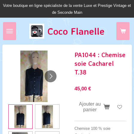
Votre boutique en ligne spécialiste de la vente Luxe et Prestige Vintage et
Passer
de Seconde Main
au
contenu
principal
Coco Fl
anelle
PA1044 : Chemise
soie Cacharel
T.38
45,00 €
Ajouter au
panier
Chemise 100 % soie