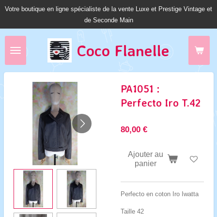
Votre boutique en ligne spécialiste de la vente Luxe et Prestige Vintage et
Passer
de Seconde Main
au
contenu
principal
Coco Fl
anelle
PA1051 :
Perfecto Iro T.42
80,00 €
Ajouter au
panier
Perfecto en coton Iro Iwatta
Taille 42