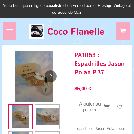
Votre boutique en ligne spécialiste de la vente Luxe et Prestige Vintage et
Passer
de Seconde Main
au
contenu
principal
Coco Fl
anelle
PA1063 :
Espadrilles Jason
Polan P.37
85,00 €
Ajouter au
panier
Espadrilles Jason Polan pour