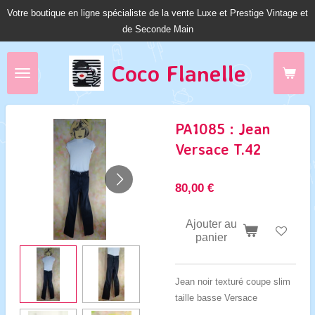
Votre boutique en ligne spécialiste de la vente Luxe et Prestige Vintage et
Passer
de Seconde Main
au
contenu
principal
Coco Fl
anelle
PA1085 : Jean
Versace T.42
80,00 €
Ajouter au
panier
Jean noir texturé coupe slim
taille basse Versace