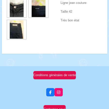
Ligne jean couture
Taille 42
Très bon état
Conditions générales de vente
F
I
a
n
c
s
e
t
b
a