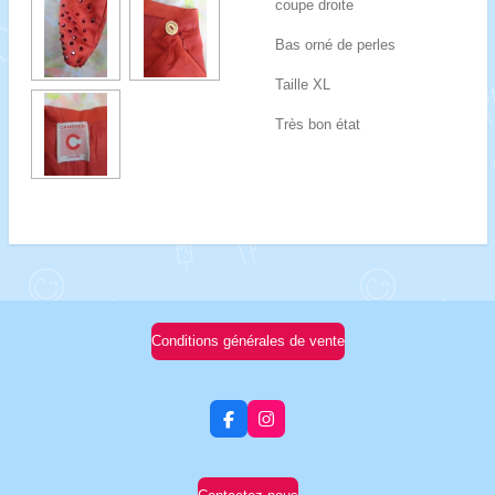
coupe droite
Bas orné de perles
Taille XL
Très bon état
Conditions générales de vente
F
I
a
n
c
s
e
t
b
a