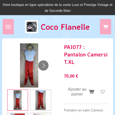
Votre boutique en ligne spécialiste de la vente Luxe et Prestige Vintage et
Passer
de Seconde Main
au
contenu
principal
Coco Fl
anelle
PA1077 :
Pantalon Camersi
T.XL
70,00 €
Ajouter au
panier
Pantalon en satin Camersi