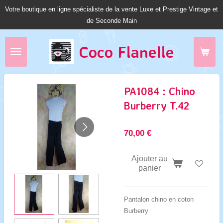
Votre boutique en ligne spécialiste de la vente Luxe et Prestige Vintage et
Passer
de Seconde Main
au
contenu
principal
Coco Fl
anelle
PA1084 : Chino
Burberry T.42
70,00 €
Ajouter au
panier
Pantalon chino en coton
Burberry