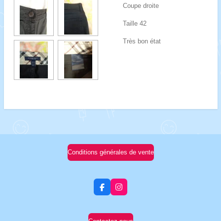
Coupe droite
Taille 42
Très bon état
Conditions générales de vente
F
I
a
n
c
s
e
t
b
a