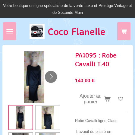
Votre boutique en ligne spécialiste de la vente Luxe et Prestige Vintage et
Passer
de Seconde Main
au
contenu
principal
Coco Fl
anelle
PA1095 : Robe
Cavalli T.40
140,00 €
Ajouter au
panier
Robe Cavalli ligne Class
Travauil de plissé en