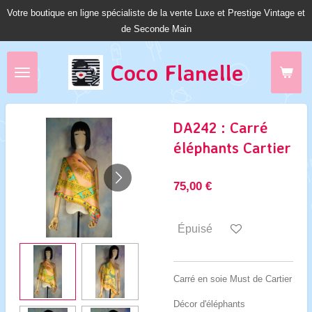
Votre boutique en ligne spécialiste de la vente Luxe et Prestige Vintage et
Passer
de Seconde Main
au
contenu
principal
Coco Fl
anelle
DA242 : Carré
éléphants Cartier
75,00 €
Épuisé
Carré en soie Must de Cartier
Décor d'éléphants