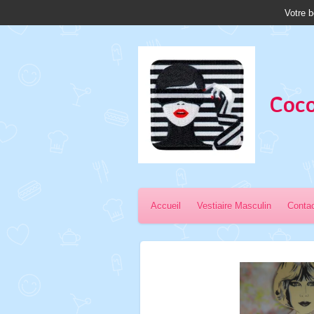
Votre b
Passer
au
contenu
principal
Coco
Accueil
Vestiaire Masculin
Conta