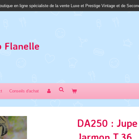
outique en ligne spécialiste de la vente Luxe et Prestige Vintage et de Seco
 Fl
anelle
ct
Conseils d'achat
DA250 : Jupe 
Jarmon T.36