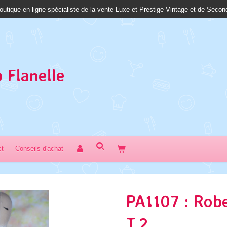
outique en ligne spécialiste de la vente Luxe et Prestige Vintage et de Seco
 Fl
anelle
ct
Conseils d'achat
PA1107 : Robe
T.2