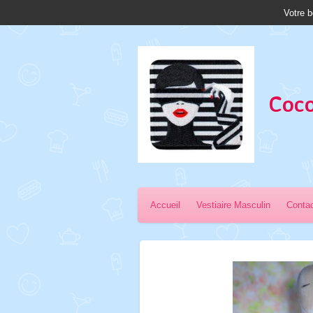
Votre b
Passer
au
contenu
principal
Coco
Accueil
Vestiaire Masculin
Conta