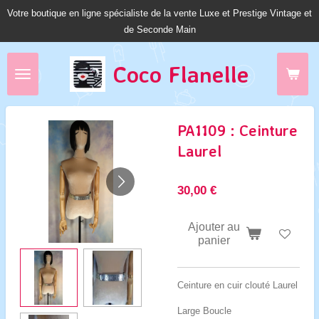
Votre boutique en ligne spécialiste de la vente Luxe et Prestige Vintage et
Passer
de Seconde Main
au
contenu
principal
Coco Fl
anelle
PA1109 : Ceinture
Laurel
30,00 €
Ajouter au
panier
Ceinture en cuir clouté Laurel
Large Boucle