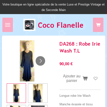
Votre boutique en ligne spécialiste de la vente Luxe et Prestige Vintage et
Passer
de Seconde Main
au
contenu
principal
Coco Fl
anelle
DA268 : Robe Irie
Wash T.L
90,00 €
Ajouter au
panier
Longue robe Irie Wash
Manche évasée et tissu