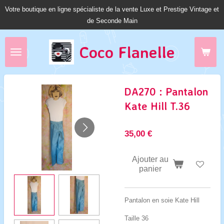
Votre boutique en ligne spécialiste de la vente Luxe et Prestige Vintage et
Passer
de Seconde Main
au
contenu
principal
Coco Fl
anelle
DA270 : Pantalon
Kate Hill T.36
35,00 €
Ajouter au
panier
Pantalon en soie Kate Hill
Taille 36