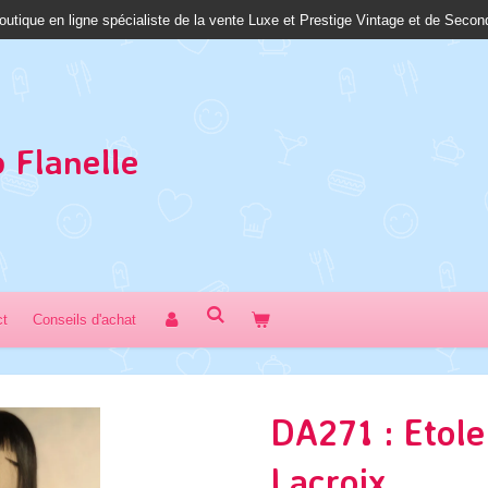
outique en ligne spécialiste de la vente Luxe et Prestige Vintage et de Seco
 Fl
anelle
ct
Conseils d'achat
DA271 : Etole
Lacroix