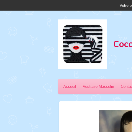
Votre b
Passer
au
contenu
principal
Coco
Accueil
Vestiaire Masculin
Conta