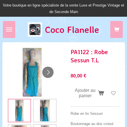
Votre boutique en ligne spécialiste de la vente Luxe et Prestige Vintage et
Passer
de Seconde Main
au
contenu
principal
Coco Fl
anelle
PA1122 : Robe
Sessun T.L
80,00 €
Ajouter au
panier
Robe en lin Sessun
Boutonnage au dos croisé