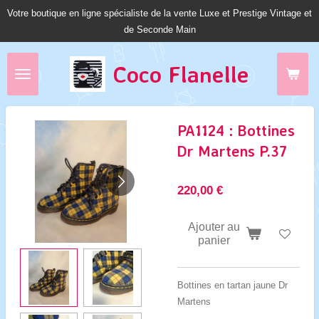
Votre boutique en ligne spécialiste de la vente Luxe et Prestige Vintage et
Passer
de Seconde Main
au
contenu
principal
Coco Fl
anelle
PA1124 : Bottines
Dr Martens P.37
220,00 €
Ajouter au
panier
Bottines en tartan jaune Dr
Martens