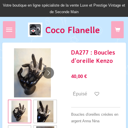
Votre boutique en ligne spécialiste de la vente Luxe et Prestige Vintage et
Passer
de Seconde Main
au
contenu
principal
Coco Fl
anelle
DA277 : Boucles
d'oreille Kenzo
40,00 €
Épuisé
Boucles d'oreilles créoles en
argent Anna Nina