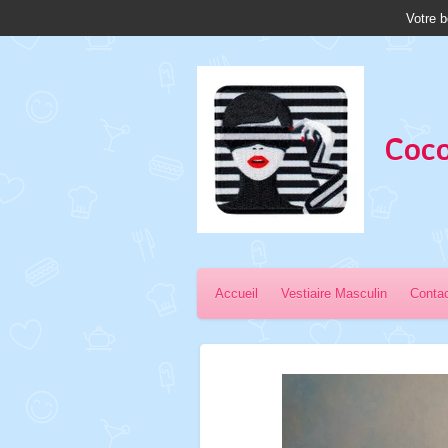
Votre b
Passer
au
contenu
principal
Coco
Accueil
Vestiaire Masculin
Conta