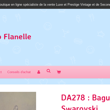
outique en ligne spécialiste de la vente Luxe et Prestige Vintage et de Seco
 Fl
anelle
ct
Conseils d'achat
DA278 : Bagu
Swarovski