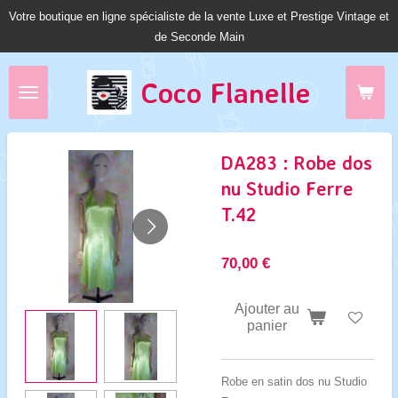
Votre boutique en ligne spécialiste de la vente Luxe et Prestige Vintage et
Passer
de Seconde Main
au
contenu
principal
Coco Fl
anelle
DA283 : Robe dos
nu Studio Ferre
T.42
70,00 €
Ajouter au
panier
Robe en satin dos nu Studio