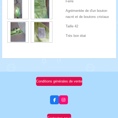
Ferre
Agrémentée de d'un bouton
nacré et de boutons cristaux
Taille 42
Très bon état
Conditions générales de vente
F
I
a
n
c
s
e
t
b
a