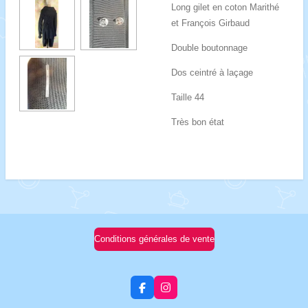
Long gilet en coton Marithé
et François Girbaud
Double boutonnage
Dos ceintré à laçage
Taille 44
Très bon état
Conditions générales de vente
F
I
a
n