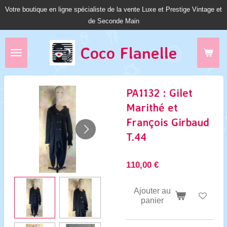
Votre boutique en ligne spécialiste de la vente Luxe et Prestige Vintage et
Passer
de Seconde Main
au
contenu
principal
Coco Fl
anelle
PA1132 : Gilet
Marithé et
François Girbaud
T.44
110,00 €
Ajouter au
panier