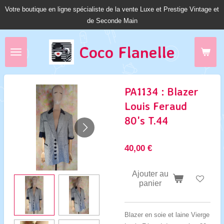
Votre boutique en ligne spécialiste de la vente Luxe et Prestige Vintage et
Passer
de Seconde Main
au
contenu
principal
Coco Fl
anelle
PA1134 : Blazer
Louis Feraud
80's T.44
40,00 €
Ajouter au
panier
Blazer en soie et laine Vierge