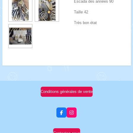
Escada des années 90
Taille 42
Très bon état
Conditions générales de vente
F
I
a
n
c
s
e
t
b
a