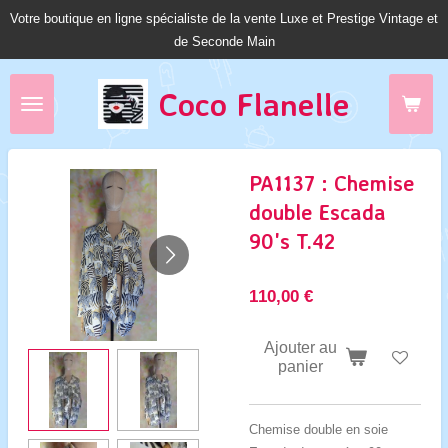
Votre boutique en ligne spécialiste de la vente Luxe et Prestige Vintage et
Passer
de Seconde Main
au
contenu
principal
Coco Fl
anelle
PA1137 : Chemise
double Escada
90's T.42
110,00 €
Ajouter au
panier
Chemise double en soie