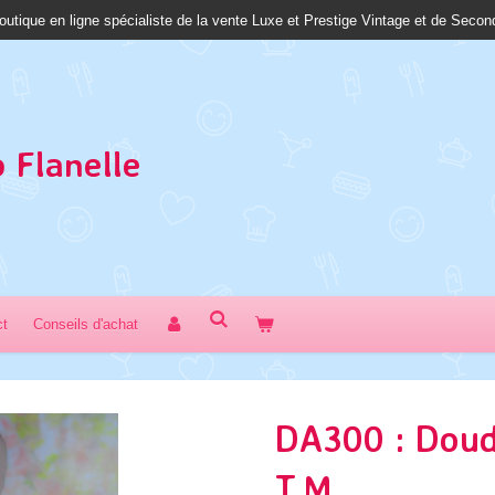
outique en ligne spécialiste de la vente Luxe et Prestige Vintage et de Seco
 Fl
anelle
ct
Conseils d'achat
DA300 : Dou
T.M