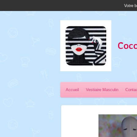
Votre b
Passer
au
contenu
principal
Coco
Accueil
Vestiaire Masculin
Conta