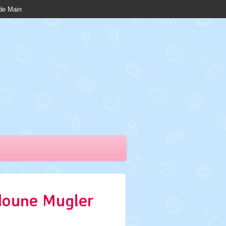
nde Main
doune Mugler