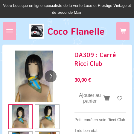
Votre boutique en ligne spécialiste de la vente Luxe et Prestige Vintage et
Passer
de Seconde Main
au
contenu
principal
Coco Fl
anelle
DA309 : Carré
Ricci Club
30,00 €
Ajouter au
panier
Petit carré en soie Ricci Club
Très bon état