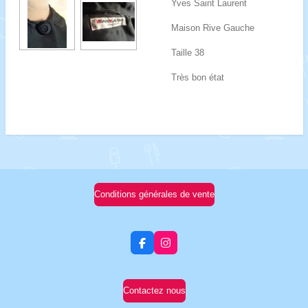
Yves Saint Laurent
Maison Rive Gauche
Taille 38
Très bon état
Conditions générales de vente
F
I
a
n
c
s
e
t
b
a
Contactez nous
o
g