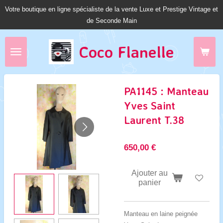
Votre boutique en ligne spécialiste de la vente Luxe et Prestige Vintage et
Passer
de Seconde Main
au
contenu
principal
Coco Fl
anelle
PA1145 : Manteau
Yves Saint
Laurent T.38
650,00 €
Ajouter au
panier
Manteau en laine peignée