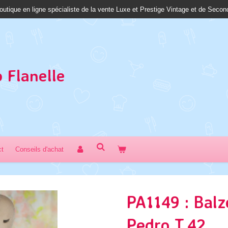
outique en ligne spécialiste de la vente Luxe et Prestige Vintage et de Seco
 Fl
anelle
ct
Conseils d'achat
PA1149 : Balz
Pedro T.42