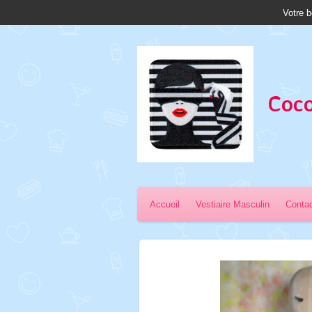
Votre b
Passer
au
contenu
principal
Coco
Accueil
Vestiaire Masculin
Conta