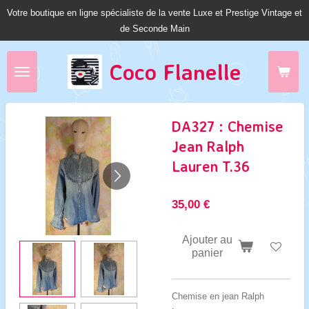
Votre boutique en ligne spécialiste de la vente Luxe et Prestige Vintage et
Passer
de Seconde Main
au
contenu
principal
Coco Fl
anelle
DA327 : Chemise
Jean Ralph
Lauren T.36
35,00 €
Ajouter au
panier
Chemise en jean Ralph