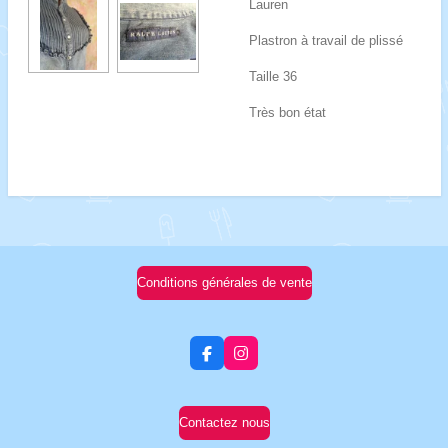
Lauren
Plastron à travail de plissé
Taille 36
Très bon état
Conditions générales de vente
F
I
a
n
c
s
e
t
b
a
Contactez nous
o
g