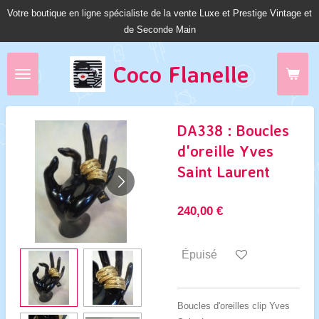
Votre boutique en ligne spécialiste de la vente Luxe et Prestige Vintage et
Passer
de Seconde Main
au
contenu
principal
Coco Fl
anelle
DA338 : Boucles
d'oreille Yves
Saint Laurent
240,00 €
Épuisé
Boucles d'oreilles clip Yves