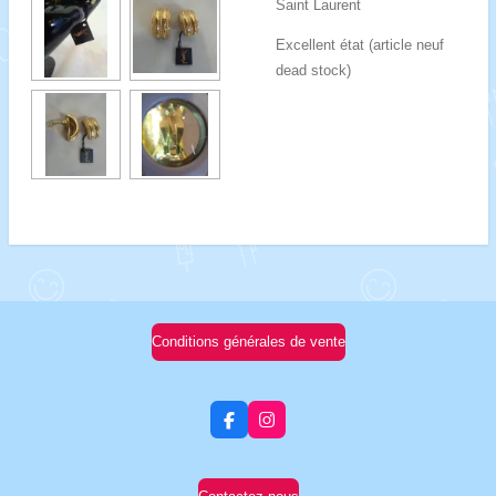
Saint Laurent
Excellent état (article neuf
dead stock)
Conditions générales de vente
F
I
a
n
c
s
e
t
b
a