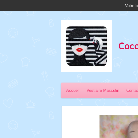
Votre b
Passer
au
contenu
principal
Coco
Accueil
Vestiaire Masculin
Conta