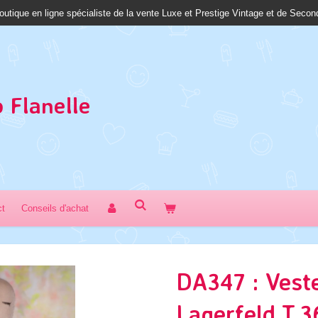
outique en ligne spécialiste de la vente Luxe et Prestige Vintage et de Seco
 Fl
anelle
ct
Conseils d'achat
DA347 : Veste
Lagerfeld T.3