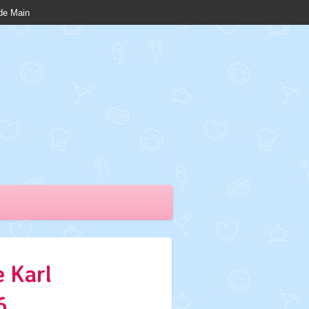
nde Main
 Karl
6