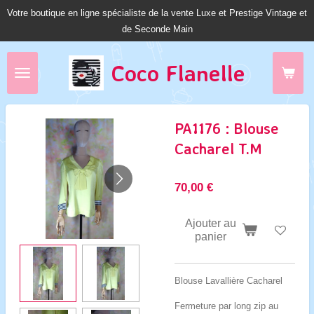
Votre boutique en ligne spécialiste de la vente Luxe et Prestige Vintage et
Passer
de Seconde Main
au
contenu
principal
Coco Fl
anelle
PA1176 : Blouse
Cacharel T.M
70,00 €
Ajouter au
panier
Blouse Lavallière Cacharel
Fermeture par long zip au