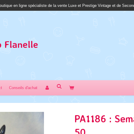
outique en ligne spécialiste de la vente Luxe et Prestige Vintage et de Seco
 Fl
anelle
ct
Conseils d'achat
PA1186 : Sem
50