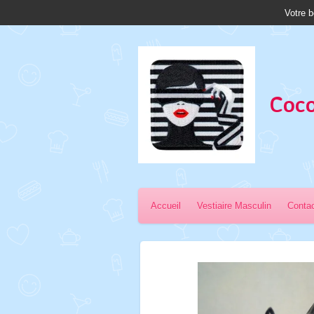
Votre b
Passer
au
contenu
principal
Coco
Accueil
Vestiaire Masculin
Conta