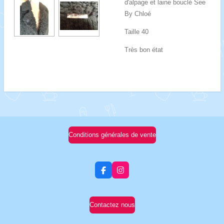
d'alpage et laine bouclé See
By Chloé
Taille 40
Très bon état
Conditions générales de vente
F
I
a
n
c
s
e
t
b
a
Contactez nous
o
g
o
r