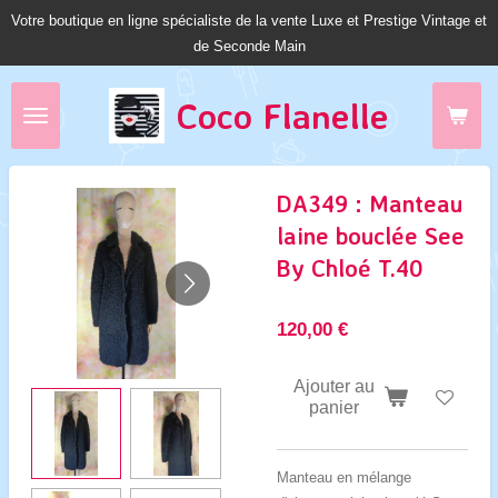
Votre boutique en ligne spécialiste de la vente Luxe et Prestige Vintage et
Passer
de Seconde Main
au
contenu
principal
Coco Fl
anelle
DA349 : Manteau
laine bouclée See
By Chloé T.40
120,00 €
Ajouter au
panier
Manteau en mélange