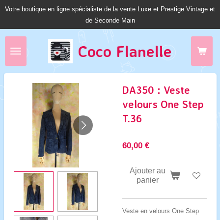
Votre boutique en ligne spécialiste de la vente Luxe et Prestige Vintage et
Passer
de Seconde Main
au
contenu
principal
Coco Fl
anelle
DA350 : Veste
velours One Step
T.36
60,00 €
Ajouter au
panier
Veste en velours One Step