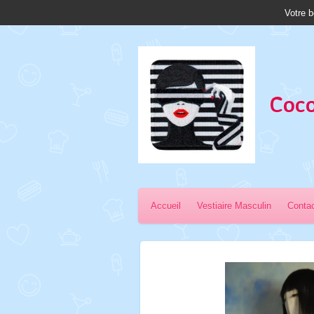
Votre b
Passer
au
contenu
principal
Coco
Accueil
Vestiaire Masculin
Conta