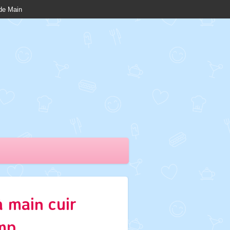
nde Main
 main cuir
mp