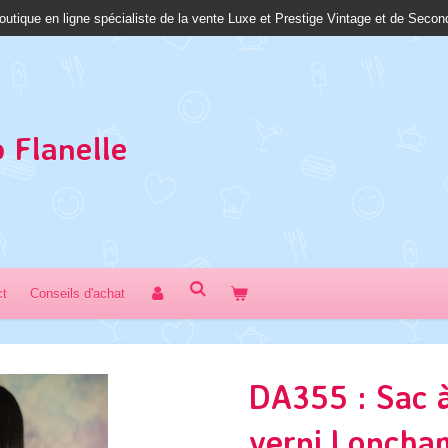
outique en ligne spécialiste de la vente Luxe et Prestige Vintage et de Seco
 Fl
anelle
ct
Conseils d'achat
DA355 : Sac à
verni Loncha