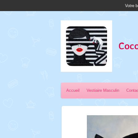
Votre b
Passer
au
contenu
principal
Coco
Accueil
Vestiaire Masculin
Conta