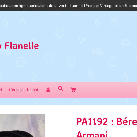
outique en ligne spécialiste de la vente Luxe et Prestige Vintage et de Seco
 Fl
anelle
ct
Conseils d'achat
PA1192 : Bér
Armani