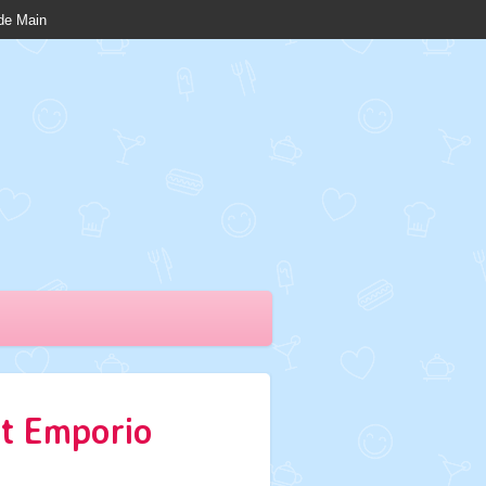
nde Main
et Emporio