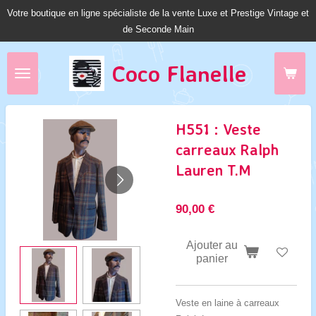
Votre boutique en ligne spécialiste de la vente Luxe et Prestige Vintage et
Passer
de Seconde Main
au
contenu
principal
Coco Fl
anelle
H551 : Veste
carreaux Ralph
Lauren T.M
90,00 €
Ajouter au
panier
Veste en laine à carreaux