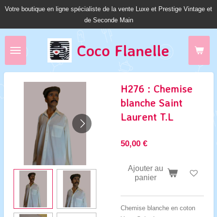
Votre boutique en ligne spécialiste de la vente Luxe et Prestige Vintage et
Passer
de Seconde Main
au
contenu
principal
Coco Fl
anelle
H276 : Chemise
blanche Saint
Laurent T.L
50,00 €
Ajouter au
panier
Chemise blanche en coton