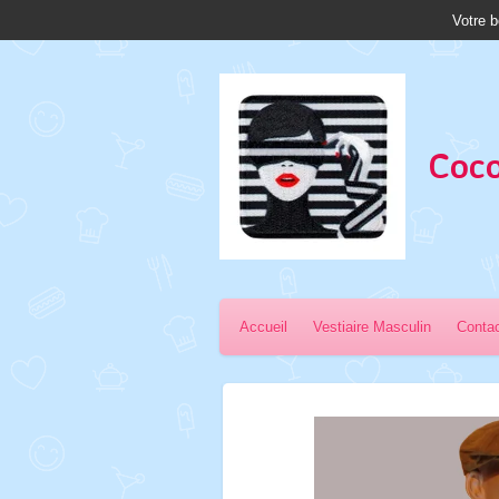
Votre b
Passer
au
contenu
principal
Coco
Accueil
Vestiaire Masculin
Conta