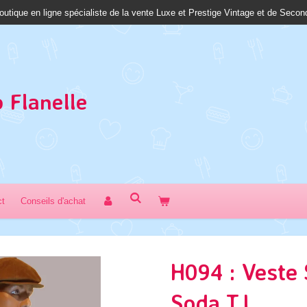
outique en ligne spécialiste de la vente Luxe et Prestige Vintage et de Seco
 Fl
anelle
ct
Conseils d'achat
H094 : Veste
Soda T.L