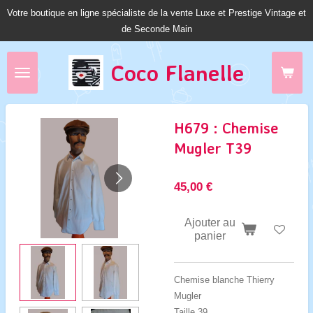
Votre boutique en ligne spécialiste de la vente Luxe et Prestige Vintage et
Passer
de Seconde Main
au
contenu
principal
Coco Fl
anelle
H679 : Chemise
Mugler T39
45,00 €
Ajouter au
panier
Chemise blanche Thierry
Mugler
Taille 39