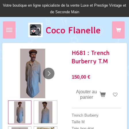
Votre boutique en ligne spécialiste de la vente Luxe et Prestige Vintage et
Passer
de Seconde Main
au
contenu
principal
Coco Fl
anelle
H681 : Trench
Burberry T.M
150,00 €
Ajouter au
panier
Trench Burberry
Taille M
Très bon état